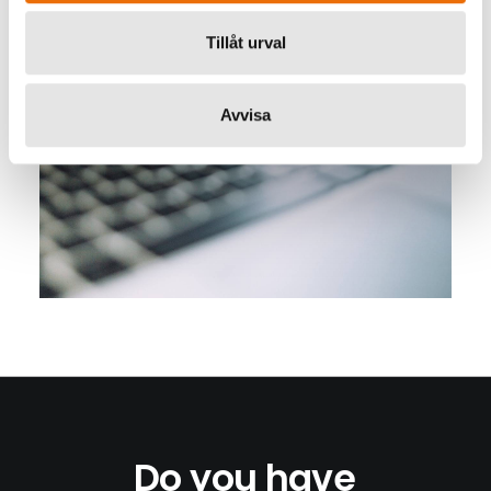
Tillåt urval
Avvisa
Do
you
have