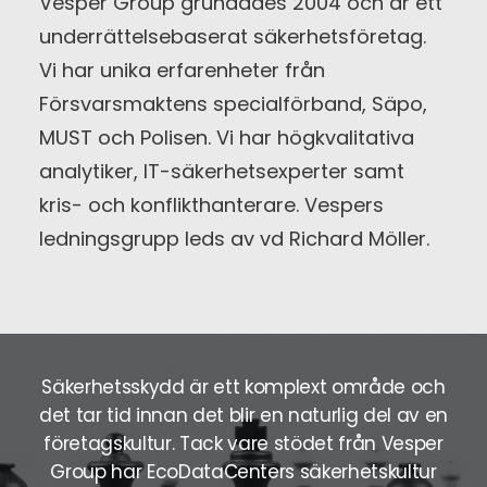
Vesper Group grundades 2004 och är ett
underrättelsebaserat säkerhetsföretag.
Vi har unika erfarenheter från
Försvarsmaktens specialförband, Säpo,
MUST och Polisen. Vi har högkvalitativa
analytiker, IT-säkerhetsexperter samt
kris- och konflikthanterare. Vespers
ledningsgrupp leds av vd Richard Möller.
igt
Säkerhetsskydd är ett komplext område och
Vå
in
det tar tid innan det blir en naturlig del av en
f
företagskultur. Tack vare stödet från Vesper
Group har EcoDataCenters säkerhetskultur