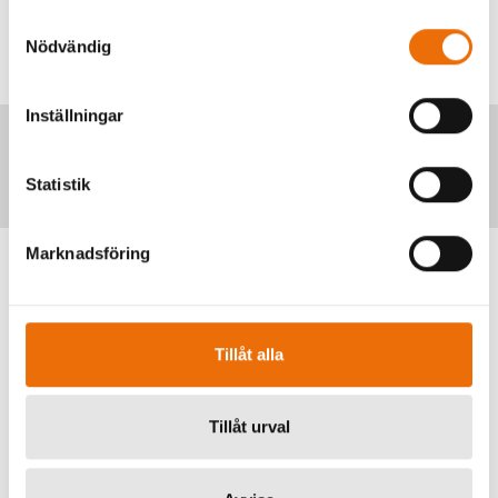
Samtyckesval
Nödvändig
Inställningar
Taktisk responsenhet
Statistik
Marknadsföring
Tillåt alla
Tillåt urval