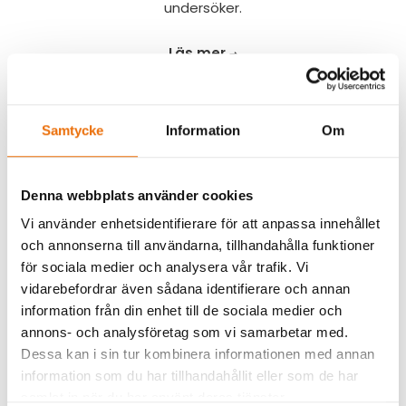
undersöker.
Läs mer →
Samtycke
Information
Om
UTBILDNINGAR
Denna webbplats använder cookies
Vi lär gärna ut det vi kan inom resesäkerhet,
Vi använder enhetsidentifierare för att anpassa innehållet
säkerhetsskydd, säkerhetsskyddad upphandling
och annonserna till användarna, tillhandahålla funktioner
(SUA), företagsspionage och
för sociala medier och analysera vår trafik. Vi
vidarebefordrar även sådana identifierare och annan
hostile environment awareness training (HEAT).
information från din enhet till de sociala medier och
annons- och analysföretag som vi samarbetar med.
Läs mer →
Dessa kan i sin tur kombinera informationen med annan
information som du har tillhandahållit eller som de har
samlat in när du har använt deras tjänster.
LÄS MER