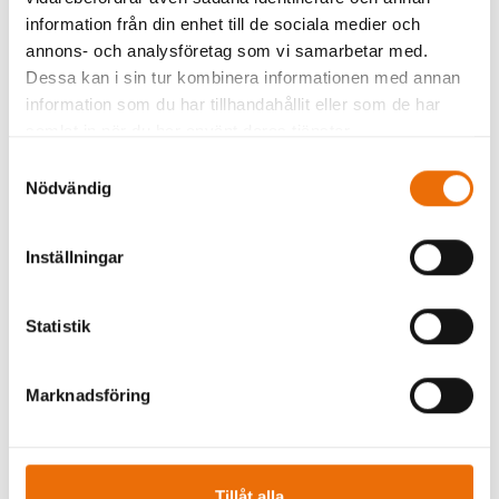
här:
https://sakerhetsvarlden.se/langlasning-
information från din enhet till de sociala medier och
abraham-haro-om-riskerna-som-svenska-
annons- och analysföretag som vi samarbetar med.
Dessa kan i sin tur kombinera informationen med annan
organisationer-inte-far-missa/
information som du har tillhandahållit eller som de har
samlat in när du har använt deras tjänster.
Vill du veta mer om Vespers erbjudande för en
strategisk omvärldsanalys, kontakta
Samtyckesval
Nödvändig
oss:
info@vespergroup.se
Inställningar
Statistik
Marknadsföring
Tillåt alla