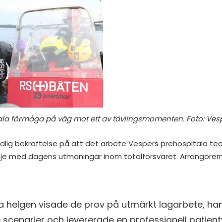
ala förmåga på väg mot ett av tävlingsmomenten. Foto: Ve
ydlig bekräftelse på att det arbete Vespers prehospitala t
 linje med dagens utmaningar inom totalförsvaret. Arrangö
a helgen visade de prov på utmärkt lagarbete, ha
cenarier och levererade en professionell patientv