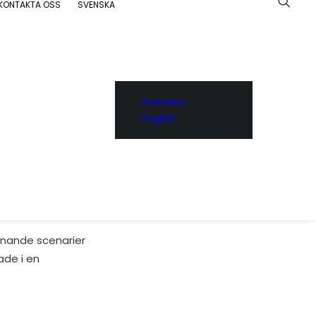
KONTAKTA OSS
SVENSKA
Svenska
English
rangeras av den
försvaret. Syftet är
 inom
anande scenarier
ade i en