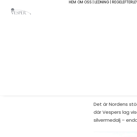
HEM
OM OSS | LEDNING | REGELEFTERL
2026-06-12
Vesper Group delto
norska reservistför
att öka kompetens
totalförsvaret.
Det är Nordens stö
där Vespers lag vi
silvermedalj – end