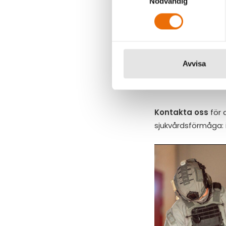
Nödvändig
Lagen kom från Nor
Tävlingen bestod av
72 tävlande persone
Över 50 frivilliga
logistikansvariga.
Avvisa
Läs mer
om Norweg
Kontakta oss
för 
sjukvårdsförmåga: