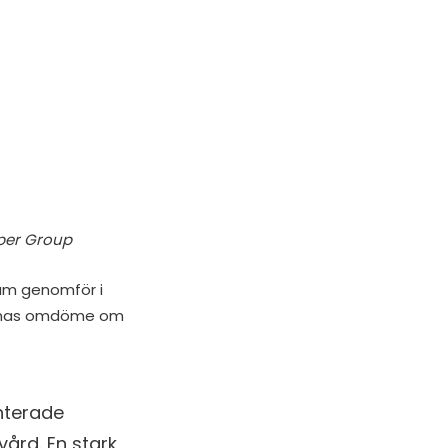
sper Group
eam genomför i
rernas omdöme om
nterade
ård. En stark