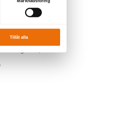
Marknadsföring
s och krig.
er.
samt
Tillåt alla
c-challenge-2026/
r