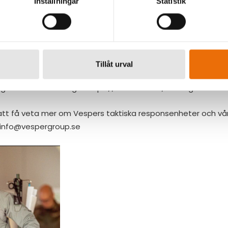
Inställningar
Statistik
ge, Sverige, Danmark, Finland och Litauen.
 nio realistiska och krävande scenarier som är relevanta i kri
r från räddningstjänst, militär, civila och kommersiella aktör
 i roller såsom domare, sambandsansvariga, ledningspersonal 
Tillåt urval
ian Medic Challenge:
https://www.nrof.no/norwegian-medi
att få veta mer om Vespers taktiska responsenheter och vå
info@vespergroup.se