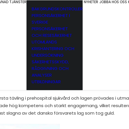
EVNAD
TJÄNSTER
NYHETER
JOBBA HOS OSS
BAKGRUNDSKONTROLLER
PERSONSÄKERHET I
SVERIGE
PERSONSÄKERHET
OCH RESESÄKERHET
UTOMLANDS
KRISHANTERING OCH
UNDERSÖKNING
g nyligen i Norwegian Medic Challenge, en tävling som ar
SÄKERHETSSKYDD,
RÅDGIVNING OCH
eningen (NROF) för civila och militära sjukvårdare inom total
ANALYSER
, samverkansförmåga och nätverkande mellan sjukvårdare
UTBILDNINGAR
rsta tävling i prehospital sjukvård och lagen prövades i utm
sade hög kompetens och starkt engagemang, vilket resulter
ast slagna av det danska försvarets lag som tog guld.