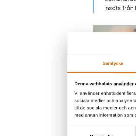
insats från 
Samtycke
Denna webbplats använder 
Vi använder enhetsidentifierar
sociala medier och analysera 
Intensivt moment 
till de sociala medier och a
med annan information som du 
Fakta om tävling
Samtyckesval
18 lag tävlade unde