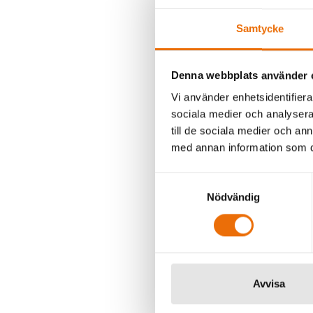
Deepfakes gör att d
skärm och det krävs
Samtycke
personen.
Denna webbplats använder 
Motverkan och ra
Vi använder enhetsidentifierar
Att motverka hybri
sociala medier och analysera 
pekade på tre goda
till de sociala medier och a
moraliska skäl – de
med annan information som du 
avskräckning – äve
Samtyckesval
stärka den egna mo
Nödvändig
Karlson påminde om
hybridangrepp visar
inte uttala sig om v
felaktig informatio
Avvisa