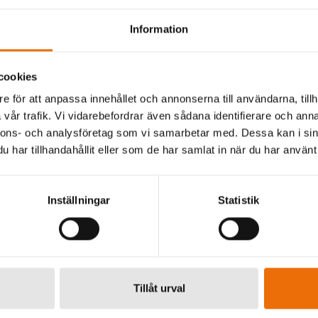
u inte längre kan lita på rösten du hör på telefon eller bild
 rutiner för att förvissa sig om att den man har kontakt me
Information
cookies
pportering
e för att anpassa innehållet och annonserna till användarna, tillh
dhoten genom att åsamka motparten en kostnad blir allt vik
vår trafik. Vi vidarebefordrar även sådana identifierare och anna
 och legitima skäl:
nnons- och analysföretag som vi samarbetar med. Dessa kan i sin
n som skadar, ska själv lida skada,
har tillhandahållit eller som de har samlat in när du har använt 
n om effekten är svår att bevisa,
ralen – exempelvis hanteringen av skuggflottan.
Inställningar
Statistik
 att Säkerhetspolisen har pekat att inte allt som rapport
 sig vara det. Det krävs en kritisk analys, bra rapportering 
ad saker är förrän man har tillräckliga fakta. Annars riskerar 
n.
Tillåt urval