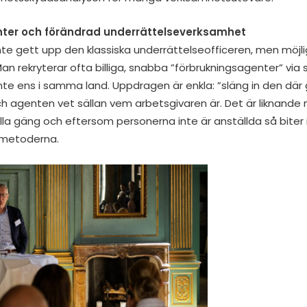
ter och förändrad underrättelseverksamhet
te gett upp den klassiska underrättelseofficeren, men möjlig
n rekryterar ofta billiga, snabba ”förbrukningsagenter” via 
inte ens i samma land. Uppdragen är enkla: ”släng in den där
h agenten vet sällan vem arbetsgivaren är. Det är liknand
la gäng och eftersom personerna inte är anställda så biter 
smetoderna.