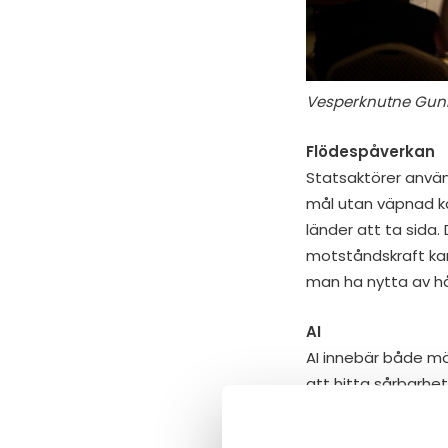
Vesperknutne Gunna
Flödespåverkan
Statsaktörer använ
mål utan väpnad ko
länder att ta sida
motståndskraft ka
man ha nytta av hå
AI
AI innebär både m
att hitta sårbarhe
informationspåverk
grovjobbet i rekryt