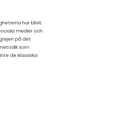
heterna har blivit
sociala medier och
 grejen på det
e metodik som
inte de klassiska