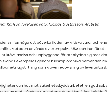
r Karlson föreläser. Foto: Nicklas Gustafsson, Arctistic
der sin förmåga att påverka flöden av kritiska varor och ene
nflikt. Metoden används av exempelvis USA och Iran för att
. Det krävs analys och uppbyggnad för att skydda sig mot de
n skapas exempelvis genom kunskap om vilka beroenden ma
llbarhetslagstiftning som kräver redovisning av leverantörsk
öjligheter och hot mot säkerhetsskyddsarbetet, en god sak
ter innan motståndare exploaterar dem. Men AI kan bädda f
an genom att skräddarsy budskap på individnivå. AI-bottar
ering av fientliga agenter genom att kartlägga påverkansbara