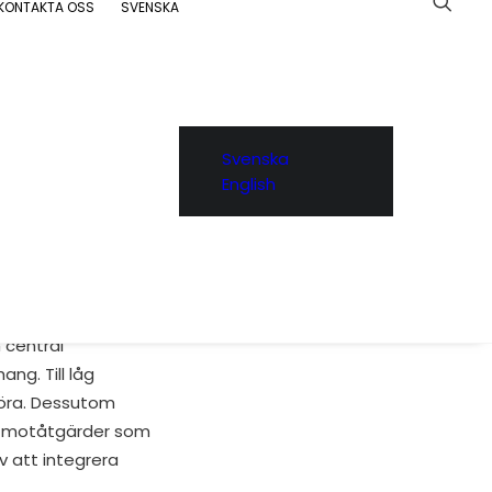
KONTAKTA OSS
SVENSKA
Svenska
English
Karlson en spaning
ad”.
n central
g. Till låg
töra. Dessutom
 få motåtgärder som
v att integrera