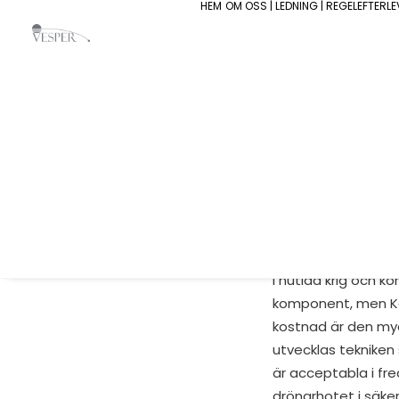
HEM
OM OSS | LEDNING | REGELEFTERL
2026-05-25
I samband med Ves
med fokus på hybri
Drönare en centr
I nutida krig och k
komponent, men Kar
kostnad är den myc
utvecklas tekniken
är acceptabla i fr
drönarhotet i säk