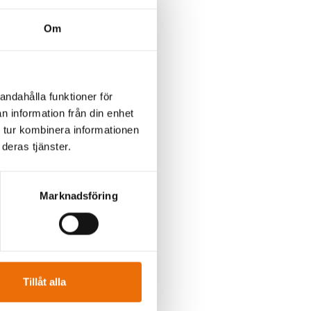
en du ser på en
d är den verkliga
Om
andahålla funktioner för
tigare och Karlson
n information från din enhet
 tur kombinera informationen
deras tjänster.
Marknadsföring
eras som
och tålamodet att
vi att agera på
Tillåt alla