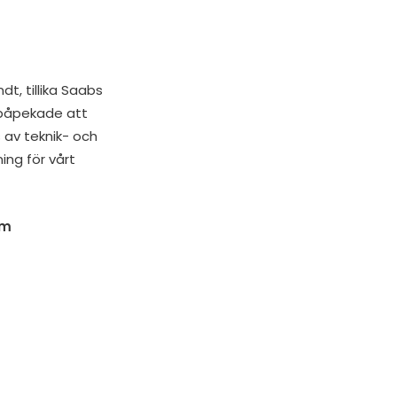
, tillika Saabs
h påpekade att
 av teknik- och
ing för vårt
om