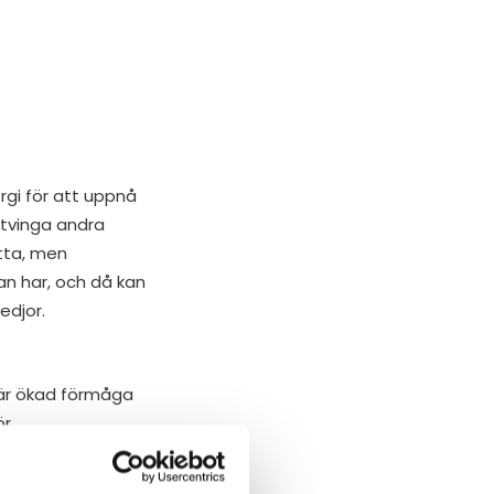
rgi för att uppnå
 tvinga andra
tta, men
n har, och då kan
edjor.
 är ökad förmåga
ör
 kan också göra
 individer.