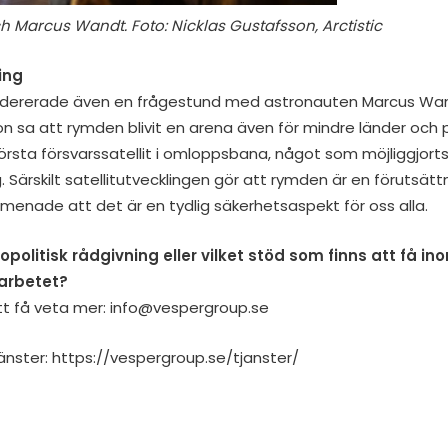
 Marcus Wandt. Foto: Nicklas Gustafsson, Arctistic
ing
dererade även en frågestund med astronauten Marcus Wandt
son sa att rymden blivit en arena även för mindre länder oc
första försvarssatellit i omloppsbana, något som möjliggjorts
 Särskilt satellitutvecklingen gör att rymden är en förutsättn
 menade att det är en tydlig säkerhetsaspekt för oss alla.
politisk rådgivning eller vilket stöd som finns att få in
arbetet?
tt få veta mer:
info@vespergroup.se
änster:
https://vespergroup.se/tjanster/