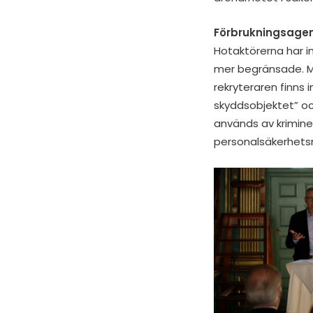
Förbrukningsagen
Hotaktörerna har in
mer begränsade. Ma
rekryteraren finns 
skyddsobjektet” oc
används av kriminel
personalsäkerhet