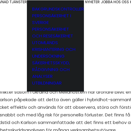
EVNAD
TJÄNSTER
NYHETER
JOBBA HOS OSS
BAKGRUNDSKONTROLLER
PERSONSÄKERHET I
SVERIGE
PERSONSÄKERHET
OCH RESESÄKERHET
UTOMLANDS
KRISHANTERING OCH
UNDERSÖKNING
pers vårmingel i maj gjorde tidigare Must-chefen Gunnar 
SÄKERHETSSKYDD,
RÅDGIVNING OCH
dhotbilden som beskrevs som ”ständigt aktuell och förvärr
ANALYSER
UTBILDNINGAR
al komponent
onflikter såsom i Ukraina och Mellanöstern har drönare blivit e
lson påpekade att detta även gäller i hybridhot-sammanhan
ket effektiv och används för att observera, störa och förs
 snabbt och med låg risk för personella förluster. Det finns
edstid och Karlson sammanfattade att det finns ett behov a
erhetsskyddsanalysen för många verksamhetsutövare.