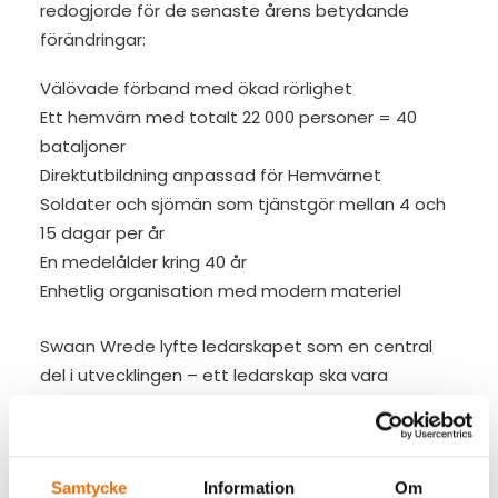
redogjorde för de senaste årens betydande
förändringar:
Välövade förband med ökad rörlighet
Ett hemvärn med totalt 22 000 personer = 40
bataljoner
Direktutbildning anpassad för Hemvärnet
Soldater och sjömän som tjänstgör mellan 4 och
15 dagar per år
En medelålder kring 40 år
Enhetlig organisation med modern materiel
Swaan Wrede lyfte ledarskapet som en central
del i utvecklingen – ett ledarskap ska vara
utvecklande, tydligt och anpassat med
värdegrund, uppförandekod och likabehandling.
Framåt marsch mot fortsatt tillväxt
Samtycke
Information
Om