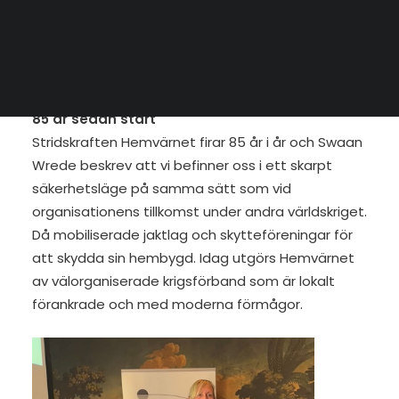
Hemvärnet – en bild som inte längre stämmer
SEARCH
med verkligheten. I själva verket är Hemvärnet
idag en modern och avgörande stridskraft som
utgör basplattan i Sveriges försvar
.
85 år sedan start
Stridskraften Hemvärnet firar 85 år i år och Swaan
Wrede beskrev att vi befinner oss i ett skarpt
säkerhetsläge på samma sätt som vid
organisationens tillkomst under andra världskriget.
Då mobiliserade jaktlag och skytteföreningar för
att skydda sin hembygd. Idag utgörs Hemvärnet
av välorganiserade krigsförband som är lokalt
förankrade och med moderna förmågor.