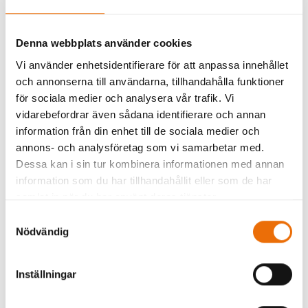
Hemvärnet har fått en rejäl förmågehöjning
genom ny materiel och fler soldater, men
Denna webbplats använder cookies
tillväxten fortsätter, menade Swaan Wrede.
Huvuduppgiften är skydd och bevakning och i
Vi använder enhetsidentifierare för att anpassa innehållet
och annonserna till användarna, tillhandahålla funktioner
fredstid stöttar Hemvärnet samhället. Men i
för sociala medier och analysera vår trafik. Vi
krigstid är det militära uppgifter som är
vidarebefordrar även sådana identifierare och annan
huvuduppgifter. Därför uppmanade hon civila
information från din enhet till de sociala medier och
myndigheter och organisationer att själva
annons- och analysföretag som vi samarbetar med.
identifiera vad som är skyddsvärt och planera sina
Dessa kan i sin tur kombinera informationen med annan
insatser därefter.
information som du har tillhandahållit eller som de har
samlat in när du har använt deras tjänster.
Den fortsatta tillväxten innebär bland annat fler
Samtyckesval
övningar, vidareutveckling av utbildningssystemet
Nödvändig
samt utveckling av totalförsvaret och den civila
samverkan.
Inställningar
Motto: ”Överallt – Alltid – Tillsammans”