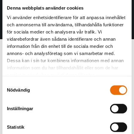
Denna webbplats använder cookies
SEARCH
Vi använder enhetsidentifierare för att anpassa innehållet
Centered Slides Full-
och annonserna till användarna, tillhandahålla funktioner
för sociala medier och analysera vår trafik. Vi
Width
vidarebefordrar även sådana identifierare och annan
information från din enhet till de sociala medier och
annons- och analysföretag som vi samarbetar med.
We are excited to launch our new company and
Dessa kan i sin tur kombinera informationen med annan
product Ooooh. After being featured in too many
information som du har tillhandahållit eller som de har
magazines to mention and having created an
samlat in när du har använt deras tjänster.
online stir, we know that Ooooh is going to be big.
Samtyckesval
You may have seen us in the Dinosaurs’ Den where
Nödvändig
we were we told that we didn’t need them
because we were already doing it so well
Inställningar
ourselves, so that’s what we have continued to
do. We also hope to win Startup Fictional Business
of the Year this Year. You may have seen us in the
Statistik
Dinosaurs’ Den where we were we told that we