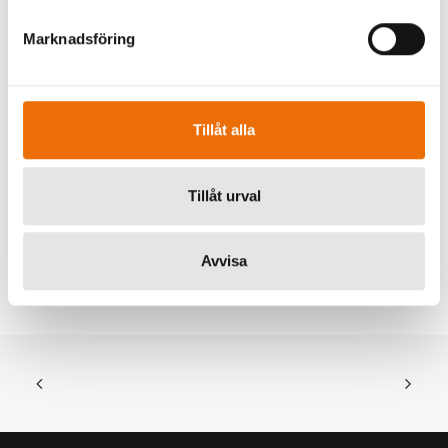
didn’t need them because we were already doing
Marknadsföring
it so well ourselves, so that’s what we have
continued to do.
Tillåt alla
Services
Development, Photography
Year
2019
Tillåt urval
Share
Avvisa