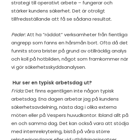
strategi till operativt arbete – fungerar och
stärker kundens säkerhet. Det är otroligt
tillfredsställande att få se sådana resultat.
Peder:
Att ha ”räddat” verksamheter från fientliga
angrepp som fanns en hårsmån bort. Ofta då det
funnits stora brister på grund av otillräcklig analys
och koll på hotbilden, något som framkommer när
vi gör säkerhetsskyddsanalysen.
Hur ser en typisk arbetsdag ut?
Frida:
Det finns egentligen inte någon typisk
arbetsdag. Ena dagen arbetar jag på kundens
säkerhetsavdelning, nästa dag i olika externa
möten eller på Vespers huvudkontor. Ibland allt på
en och samma dag. Det kan också vara att stödja
med internrekrytering, bistå på våra större
rekryteringsdagar eller vid utbildningsinsatser.