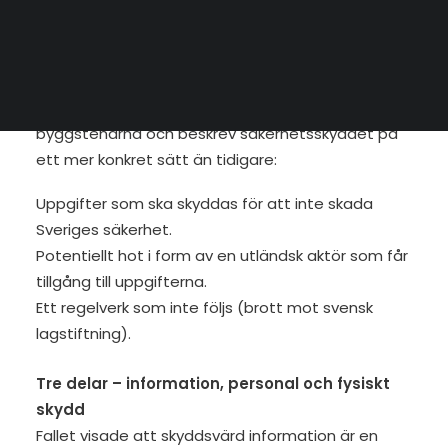
sekretessbelagda uppgifter till utländska bolag
SEARCH
som inte säkerhetsprövats pågått i flera år.
Konkretiserade säkerhetsskyddet
Skandalen blottade några av de grundläggande
byggstenarna och beskrev säkerhetsskyddet på
ett mer konkret sätt än tidigare:
Uppgifter som ska skyddas för att inte skada
Sveriges säkerhet.
Potentiellt hot i form av en utländsk aktör som får
tillgång till uppgifterna.
Ett regelverk som inte följs (brott mot svensk
lagstiftning).
Tre delar – information, personal och fysiskt
skydd
Fallet visade att skyddsvärd information är en