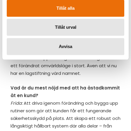
utan även hos Vesper som arbetsgivare. Det är
Tillåt alla
ett trivsamt och öppet arbetsklimat, med lyhörda
chefer och spännande uppdrag. Jag är så nöjd
Tillåt urval
med mina kollegor och utvecklingsmöjligheten
som finns här.
Avvisa
Peder:
Just nu är det att dagens säkerhetsskydd
har kommit i kapp den digitala utvecklingen och
ett förändrat omvärldsläge i stort. Även att vi nu
har en lagstiftning värd namnet.
Vad är du mest nöjd med att ha åstadkommit
åt en kund?
Frida:
Att driva igenom förändring och bygga upp
rutiner som gör att kunden får ett fungerande
säkerhetsskydd på plats. Att skapa ett robust och
långsiktigt hållbart system där alla delar – från