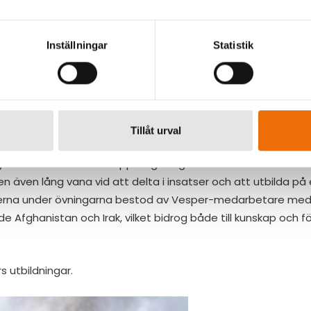
 affärsområdeschef på Vesper Group och ansvarade för övn
kapa mental förberedelse hos Avarns mobila ordningsvakter 
Inställningar
Statistik
mverkan med andra blåljusorganisationer, främst polisen. Or
dvetet befinna sig på angreppsplatser, men eftersom det inte
i bättre förutsättningar för dem att faktiskt genomföra åt
 sig allmänheten eller den egna personalen skadas.
Tillåt urval
t både nationell och internationell
enom internationella uppdrag i högriskländer erfarenhet av
men även lång vana vid att delta i insatser och att utbilda på 
erna under övningarna bestod av Vesper-medarbetare med
e Afghanistan och Irak, vilket bidrog både till kunskap och f
 utbildningar.