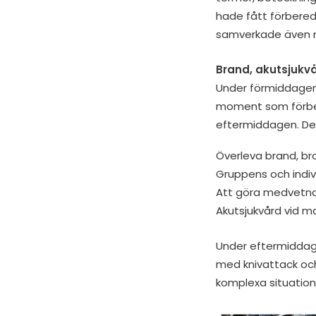
hade fått förbered
samverkade även m
Brand, akutsjukv
Under förmiddagen 
moment som förber
eftermiddagen. D
Överleva brand, br
Gruppens och indiv
Att göra medvetna 
Akutsjukvård vid m
Under eftermiddage
med knivattack och
komplexa situation