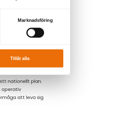
ingen:
att hantera en
Marknadsföring
dningsvakterna ska
 alltid kan
gärder som kan
Tillåt alla
 säkerhetsarbete i
ett nationellt plan.
 operativ
örmåga att leva sig