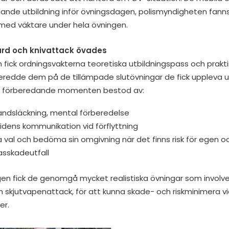
ande utbildning inför övningsdagen, polismyndigheten fann
ed väktare under hela övningen.
ård och knivattack övades
fick ordningsvakterna teoretiska utbildningspass och praktis
edde dem på de tillämpade slutövningar de fick uppleva 
e förberedande momenten bestod av:
andsläckning, mental förberedelse
idens kommunikation vid förflyttning
val och bedöma sin omgivning när det finns risk för egen o
asskadeutfall
n fick de genomgå mycket realistiska övningar som involve
 skjutvapenattack, för att kunna skade- och riskminimera v
er.