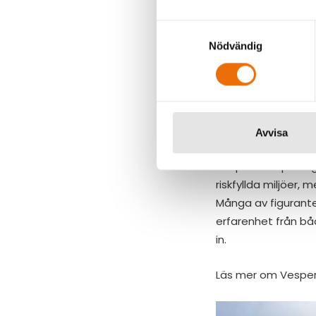
Johan Barvaeus är
Samtyckesval
– Syftet var att s
Nödvändig
PDV-situation i sa
självklart inte me
undvikas skapade v
bidra till att vare
Avvisa
Vespers erfarenhe
Vesper Group har g
riskfyllda miljöer, 
Många av figurant
erfarenhet från båd
in.
Läs mer om Vespers