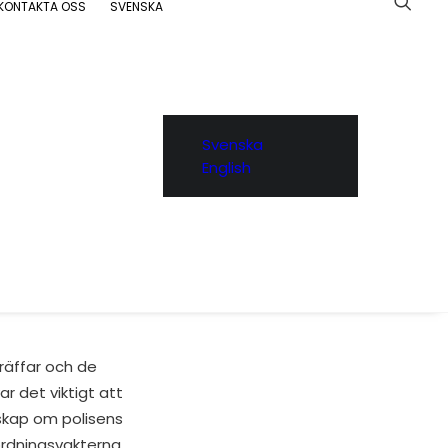
KONTAKTA OSS
SVENSKA
Svenska
English
DV) för Stockholms
 en utbildning där
d polismyndigheten
träffar och de
r det viktigt att
skap om polisens
ordningsvakterna