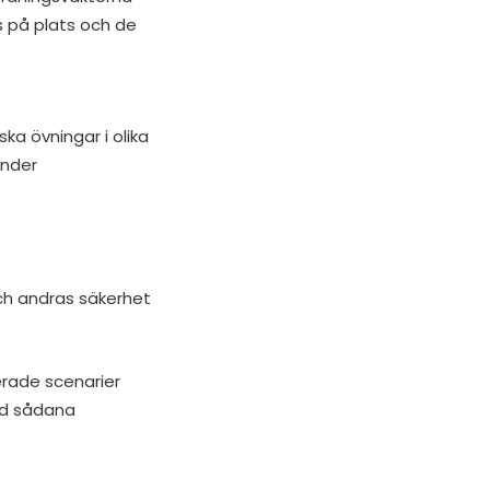
s på plats och de
ka övningar i olika
under
ch andras säkerhet
rade scenarier
id sådana