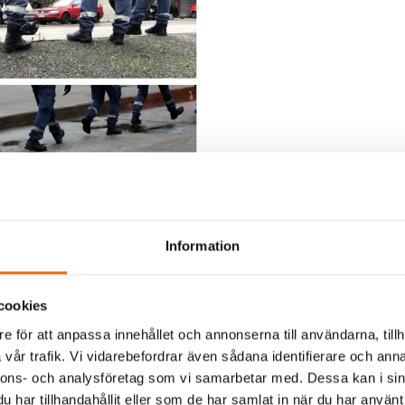
Information
cookies
e för att anpassa innehållet och annonserna till användarna, tillh
r kängor på marken under de fem dagar då övningen ägde
vår trafik. Vi vidarebefordrar även sådana identifierare och anna
nnons- och analysföretag som vi samarbetar med. Dessa kan i sin
skapar mental förberedelse
har tillhandahållit eller som de har samlat in när du har använt 