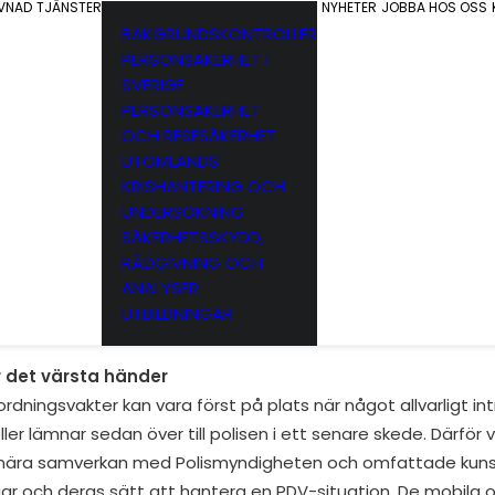
EVNAD
TJÄNSTER
NYHETER
JOBBA HOS OSS
BAKGRUNDSKONTROLLER
PERSONSÄKERHET I
SVERIGE
PERSONSÄKERHET
OCH RESESÄKERHET
UTOMLANDS
KRISHANTERING OCH
UNDERSÖKNING
mförde förra veckan en övning i pågående dödligt våld (P
SÄKERHETSSKYDD,
RÅDGIVNING OCH
gsvakter från Avarn security. Drygt 100 personer fick del av
ANALYSER
stiska övningsmoment, ökade sin förmåga att samverka me
UTBILDNINGAR
 förberedelse för att hantera en PDV-situation.
r det värsta händer
dningsvakter kan vara först på plats när något allvarligt in
r lämnar sedan över till polisen i ett senare skede. Därför va
 nära samverkan med Polismyndigheten och omfattade kun
ar och deras sätt att hantera en PDV-situation. De mobila 