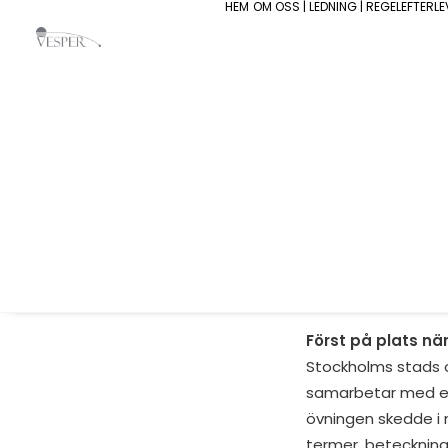
HEM
OM OSS | LEDNING | REGELEFTERL
2021-10-18
Vesper Group geno
stads mobila ordnin
de upplevde reali
och skapade mental
Först på plats nä
Stockholms stads or
samarbetar med elle
övningen skedde i
termer, beteckning