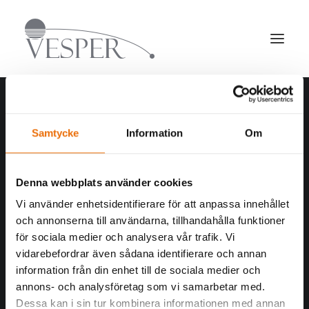
BAKGRUNDSKONTROLLER
PERSONSÄKERHET I SVERIGE
Samtycke
Information
Om
PERSONSÄKERHET OCH RESESÄKERHET UTOMLANDS
KRISHANTERING OCH UNDERSÖKNING
SÄKERHETSSKYDD, RÅDGIVNING OCH ANALYSER
Denna webbplats använder cookies
UTBILDNINGAR
Vi använder enhetsidentifierare för att anpassa innehållet
och annonserna till användarna, tillhandahålla funktioner
för sociala medier och analysera vår trafik. Vi
vidarebefordrar även sådana identifierare och annan
information från din enhet till de sociala medier och
Svenska
annons- och analysföretag som vi samarbetar med.
English
Dessa kan i sin tur kombinera informationen med annan