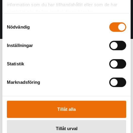
information som du har tillhandahållit eller som de har
SEARCH
samlat in när du har använt deras tjänster.
Samtyckesval
Nödvändig
Tankar om drönare och
Inställningar
säkerhetsskydd
Statistik
2022-02-09 Hur ska man som verksam
inom säkerhetsskydd egentligen tänka
kring…
Marknadsföring
by Sirpa Franzén
Tillåt alla
Tillåt urval