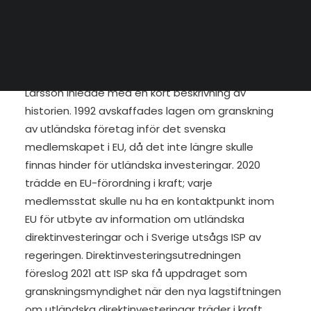
beskrev omfattningen och förberedelserna för det
SEARCH
nya granskningssystem som ISP föreslås ansvara
för när den nya lagstiftningen är på plats.
Varför ISP blir granskningsmyndighet
Larsson inledde med en kort beskrivning av
historien. 1992 avskaffades lagen om granskning
av utländska företag inför det svenska
medlemskapet i EU, då det inte längre skulle
finnas hinder för utländska investeringar. 2020
trädde en EU-förordning i kraft; varje
medlemsstat skulle nu ha en kontaktpunkt inom
EU för utbyte av information om utländska
direktinvesteringar och i Sverige utsågs ISP av
regeringen. Direktinvesteringsutredningen
föreslog 2021 att ISP ska få uppdraget som
granskningsmyndighet när den nya lagstiftningen
om utländska direktinvesteringar träder i kraft,