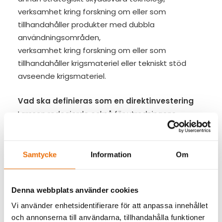
verksamhet kring forskning om eller som
tillhandahåller produkter med dubbla
användningsområden,
verksamhet kring forskning om eller som
tillhandahåller krigsmateriel eller tekniskt stöd
avseende krigsmateriel.
Vad ska definieras som en direktinvestering
Larsson redogjorde också för utredningens
definition av direktinvestering: ”en investering
som görs för att etablera eller upprätthålla
varaktiga förbindelser mellan investeraren och
Samtycke
Information
Om
det företag för vilket kapitalet görs tillgängligt för
att bedriva ekonomisk verksamhet, inbegripet
Denna webbplats använder cookies
investeringar som möjliggör ett faktiskt
deltagande i ledningen eller inflytande i ett
Vi använder enhetsidentifierare för att anpassa innehållet
företag som bedriver en ekonomisk verksamhet”.
och annonserna till användarna, tillhandahålla funktioner