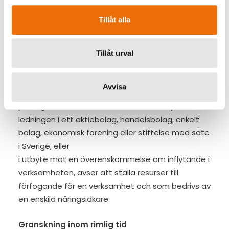
person som förfogar över 10 procent eller mer av
Tillåt alla
rösterna,
blir bolagsman i ett handelsbolag eller i ett enkelt
bolag eller om investeringen görs i ett
Tillåt urval
handelsbolag eller enkelt bolag som investeraren
är bolagsman i,
Avvisa
bildar en svensk stiftelse,
på något annat sätt än ovan får ett inflytande i
ledningen i ett aktiebolag, handelsbolag, enkelt
bolag, ekonomisk förening eller stiftelse med säte
i Sverige, eller
i utbyte mot en överenskommelse om inflytande i
verksamheten, avser att ställa resurser till
förfogande för en verksamhet och som bedrivs av
en enskild näringsidkare.
Granskning inom rimlig tid