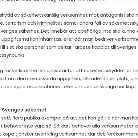
 skydd av säkerhetskänslig verksamhet mot antagonistiska 
 terrorism och kriminalitet samt i andra fall av säkerhetssk
Sveriges säkerhet. Det innebär att obehöriga inte ska kunn
 uppgifterna kan inhämtas, eller där man bedriver verksamhet
Till sist ska personer som deltar i arbete kopplat till Sverige
etssynpunkt.
 för verksamheten ansvarar för att säkerhetsskyddet är tillr
ett om den skyddsvärda uppgiften, tillträdet till en plats, 
 i den egna organisationen, eller om den ansvariga har köpt 
h Sveriges säkerhet
i sett flera publika exempel på att det kan gå illa när man köp
 behöver inte vara så. Så klart behöver alla verksamheter kö
t köpa tjänster även kring verksamhet där det förekommer 