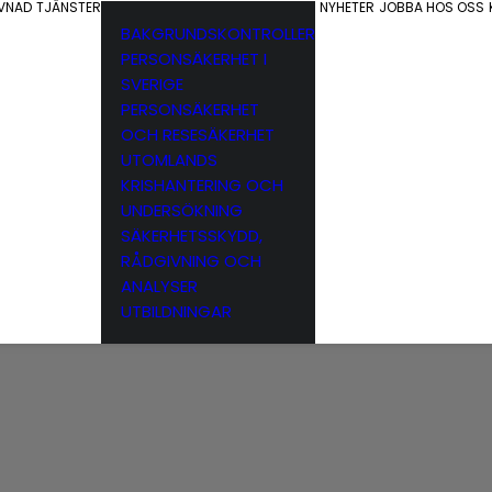
EVNAD
TJÄNSTER
NYHETER
JOBBA HOS OSS
BAKGRUNDSKONTROLLER
PERSONSÄKERHET I
SVERIGE
PERSONSÄKERHET
OCH RESESÄKERHET
UTOMLANDS
KRISHANTERING OCH
UNDERSÖKNING
SÄKERHETSSKYDD,
RÅDGIVNING OCH
ANALYSER
UTBILDNINGAR