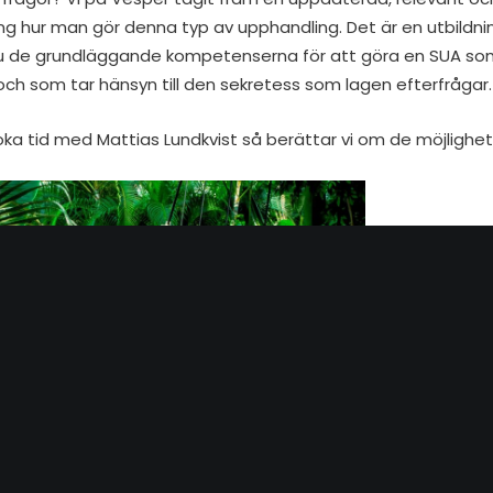
ing hur man gör denna typ av upphandling. Det är en utbildn
du de grundläggande kompetenserna för att göra en SUA som
och som tar hänsyn till den sekretess som lagen efterfrågar.
oka tid med Mattias Lundkvist
så berättar vi om de möjlighete