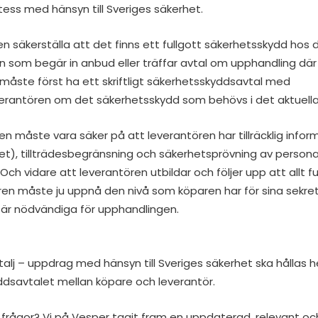
ess med hänsyn till Sveriges säkerhet.
n säkerställa att det finns ett fullgott säkerhetsskydd hos 
 den som begär in anbud eller träffar avtal om upphandling d
 måste först ha ett skriftligt säkerhetsskyddsavtal med
rantören om det säkerhetsskydd som behövs i det aktuella 
en måste vara säker på att leverantören har tillräcklig info
het), tillträdesbegränsning och säkerhetsprövning av persona
. Och vidare att leverantören utbildar och följer upp att allt 
ören måste ju uppnå den nivå som köparen har för sina sekr
är nödvändiga för upphandlingen.
 detalj – uppdrag med hänsyn till Sveriges säkerhet ska hållas 
dsavtalet mellan köpare och leverantör.
 frågor? Vi på Vesper tagit fram en uppdaterad, relevant oc