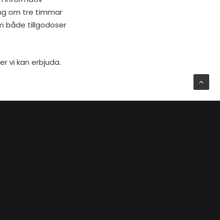
ing om tre timmar
 både tillgodoser
r vi kan erbjuda.