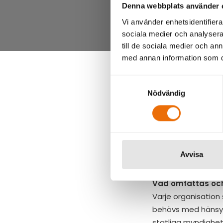
Denna webbplats använder 
Vi använder enhetsidentifierar
sociala medier och analysera 
till de sociala medier och a
med annan information som du 
Samtyckesval
Nödvändig
2020-12-03 (upp
”En säkerhetssky
men SUA behöver fa
Avvisa
Såhär ligger det ti
Vad omfattas oc
Varje organisatio
behövs med hänsyn 
statliga myndighete