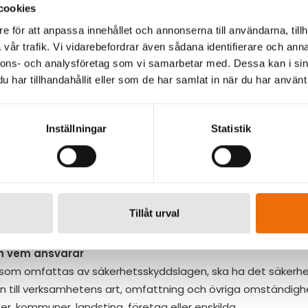
cookies
e för att anpassa innehållet och annonserna till användarna, tillh
vår trafik. Vi vidarebefordrar även sådana identifierare och anna
nnons- och analysföretag som vi samarbetar med. Dessa kan i sin
har tillhandahållit eller som de har samlat in när du har använt 
Inställningar
Statistik
daterad)
ddad upphandling med säkerhetsskyddsavtal.” Det låte
ktiskt inte vara en snårig djungel att ta sig fram i.
Tillåt urval
ll.
h vem ansvarar
n som omfattas av säkerhetsskyddslagen, ska ha det säker
till verksamhetens art, omfattning och övriga omständighe
r, kommuner, landsting, företag eller enskilda.