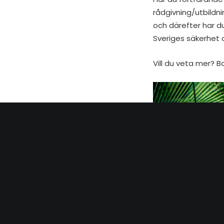
rådgivning/utbildn
och därefter har 
Sveriges säkerhet 
Vill du veta mer?
B