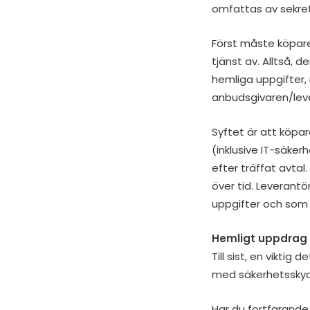
omfattas av sekret
Först måste köpare
tjänst av. Alltså,
hemliga uppgifter,
anbudsgivaren/leve
Syftet är att köpar
(inklusive IT-säker
efter träffat avtal
över tid. Leverant
uppgifter och som 
Hemligt uppdrag
Till sist, en viktig
med säkerhetsskyd
Har du fortfarande