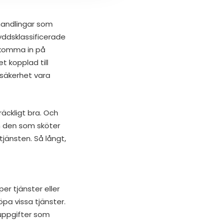
handlingar som
yddsklassificerade
a komma in på
 kopplad till
s säkerhet vara
äckligt bra. Och
om den som sköter
tjänsten. Så långt,
er tjänster eller
pa vissa tjänster.
uppgifter som