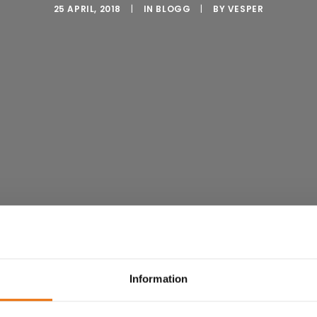
25 APRIL, 2018
|
IN
BLOGG
|
BY
VESPER
Information