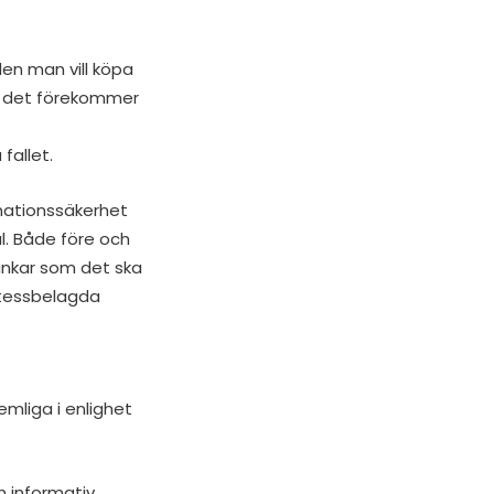
den man vill köpa
är det förekommer
fallet.
rmationssäkerhet
l. Både före och
funkar som det ska
etessbelagda
hemliga i enlighet
h informativ